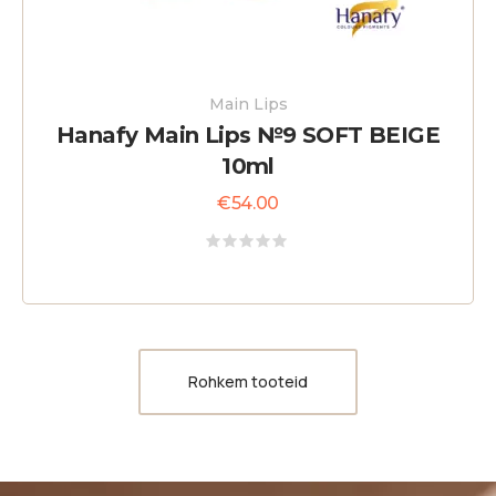
Main Lips
Hanafy Main Lips №9 SOFT BEIGE
10ml
€
54.00
Rated
0
out
of
5
Rohkem tooteid