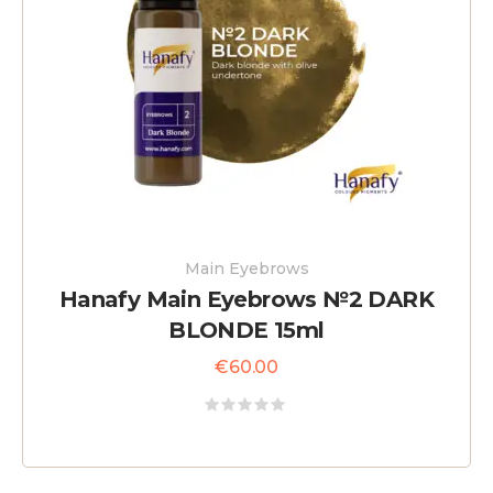
Main Eyebrows
Hanafy Main Eyebrows №2 DARK
BLONDE 15ml
€
60.00
Rated
0
out
of