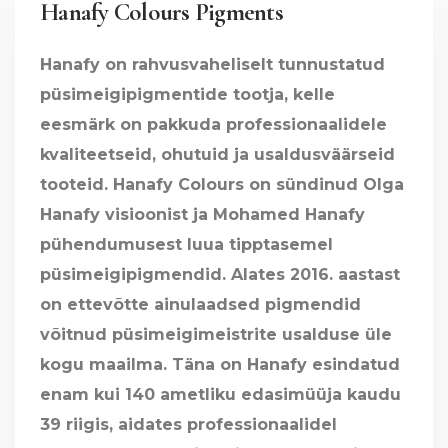
Hanafy Colours Pigments
Hanafy on rahvusvaheliselt tunnustatud
püsimeigipigmentide tootja, kelle
eesmärk on pakkuda professionaalidele
kvaliteetseid, ohutuid ja usaldusväärseid
tooteid. Hanafy Colours on sündinud Olga
Hanafy visioonist ja Mohamed Hanafy
pühendumusest luua tipptasemel
püsimeigipigmendid. Alates 2016. aastast
on ettevõtte ainulaadsed pigmendid
võitnud püsimeigimeistrite usalduse üle
kogu maailma. Täna on Hanafy esindatud
enam kui 140 ametliku edasimüüja kaudu
39 riigis, aidates professionaalidel