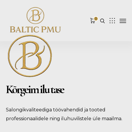
0
Kõrgeim ilu tase
Salongikvaliteediga töövahendid ja tooted
professionaalidele ning iluhuvilistele üle maailma.