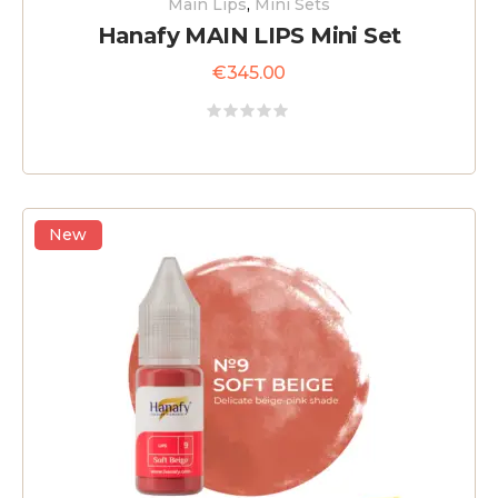
Main Lips
,
Mini Sets
Hanafy MAIN LIPS Mini Set
€
345.00
Rated
0
out
of
5
New