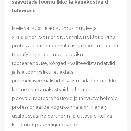
saavutada loomulikke ja kauakestvaid
tulemusi.
Meie valikust leiad kulmu-, huule- ja
silmalaineri pigmendid, värvikorrektorid ning
professionaalsed eemaldus- ja hooldustooted.
Hanafy ühendab uuendusliku
tootearenduse, kõrged kvaliteedistandardid
ja laia toonivaliku, et aidata
püsimeigispetsialistidel saavutada loomulikke,
kauneid ja kauakestvaid tulemusi. Tänu
pidevale tootearendusele ja rahvusvahelisele
professionaalide kogukonnale on Hanafy
usaldusväärne partner nii alustavale kui ka
kogenud püsimeigimeistrile.