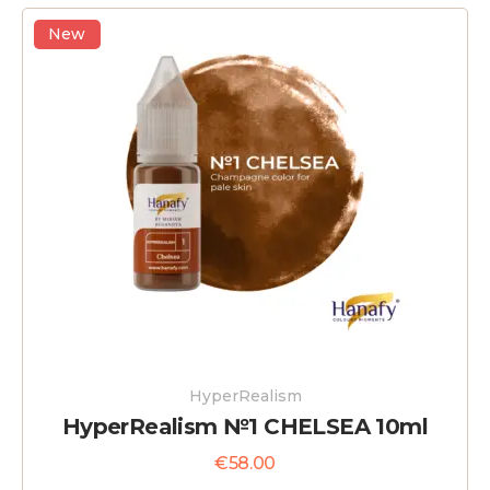
5
New
HyperRealism
HyperRealism №1 CHELSEA 10ml
€
58.00