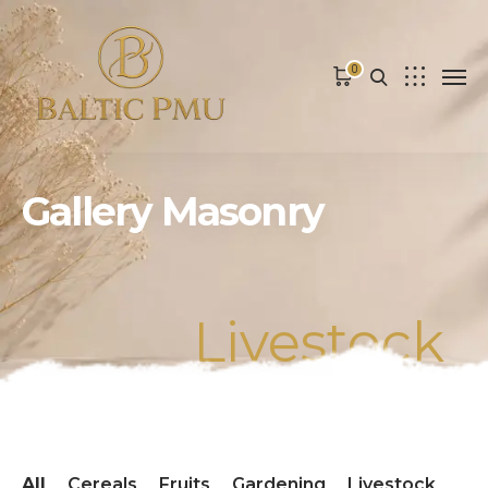
0
Gallery Masonry
Livestock
All
Cereals
Fruits
Gardening
Livestock